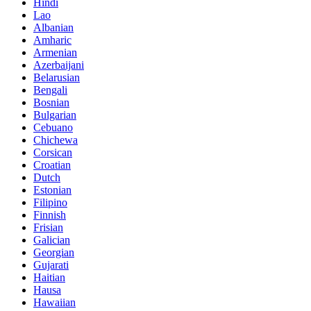
Hindi
Lao
Albanian
Amharic
Armenian
Azerbaijani
Belarusian
Bengali
Bosnian
Bulgarian
Cebuano
Chichewa
Corsican
Croatian
Dutch
Estonian
Filipino
Finnish
Frisian
Galician
Georgian
Gujarati
Haitian
Hausa
Hawaiian