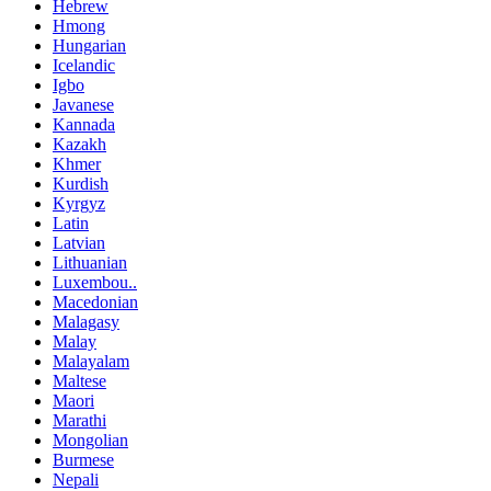
Hebrew
Hmong
Hungarian
Icelandic
Igbo
Javanese
Kannada
Kazakh
Khmer
Kurdish
Kyrgyz
Latin
Latvian
Lithuanian
Luxembou..
Macedonian
Malagasy
Malay
Malayalam
Maltese
Maori
Marathi
Mongolian
Burmese
Nepali