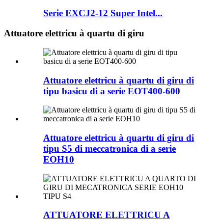
Serie EXCJ2-12 Super Intel...
Attuatore elettricu à quartu di giru
Attuatore elettricu à quartu di giru di
tipu basicu di a serie EOT400-600
Attuatore elettricu à quartu di giru di
tipu S5 di meccatronica di a serie
EOH10
ATTUATORE ELETTRICU A