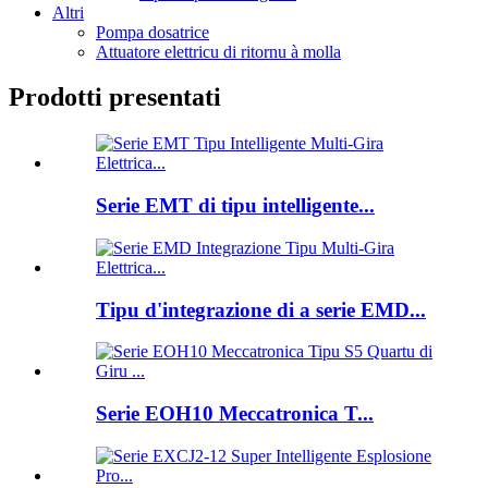
Altri
Pompa dosatrice
Attuatore elettricu di ritornu à molla
Prodotti presentati
Serie EMT di tipu intelligente...
Tipu d'integrazione di a serie EMD...
Serie EOH10 Meccatronica T...