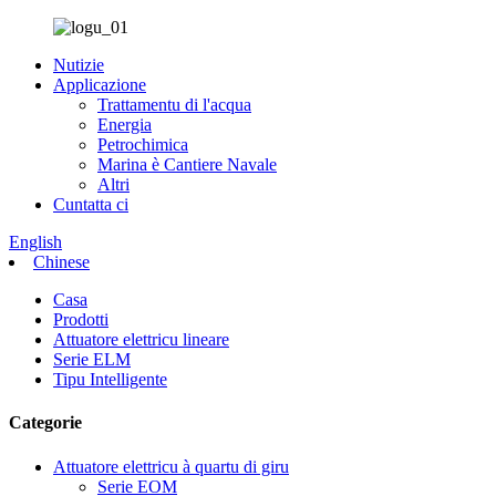
Nutizie
Applicazione
Trattamentu di l'acqua
Energia
Petrochimica
Marina è Cantiere Navale
Altri
Cuntatta ci
English
Chinese
Casa
Prodotti
Attuatore elettricu lineare
Serie ELM
Tipu Intelligente
Categorie
Attuatore elettricu à quartu di giru
Serie EOM