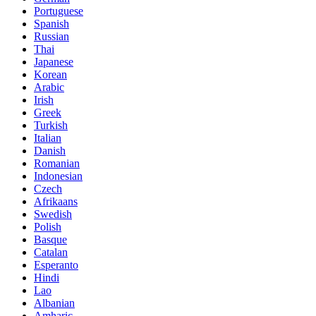
Portuguese
Spanish
Russian
Thai
Japanese
Korean
Arabic
Irish
Greek
Turkish
Italian
Danish
Romanian
Indonesian
Czech
Afrikaans
Swedish
Polish
Basque
Catalan
Esperanto
Hindi
Lao
Albanian
Amharic