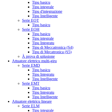
Tipu basicu
Tipu integrale
Tipu d'integrazione
Tipu Intelligente
Serie EOT
Tipu basicu
Serie EOH
Tipu basicu
Tipu integrale
Tipu Integratu
Tipu di Meccatronica (S4)
Tipu di Mecatronica (S5)
À prova di splusione
Attuatore elettricu multi-giru
Serie EMD
Tipu basicu
Tipu Integratu
Tipu Intelligente
Serie EMT
Tipu basicu
Tipu Integratu
Tipu Intelligente
Attuatore elettricu lineare
Serie ELM
Tipu integrale