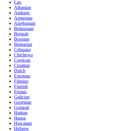
Lao
Albanian
Amharic
Armenian
Azerbaijani
Belarusian
Bengali
Bosnian
Bulgarian
Cebuano
Chichewa
Corsican
Croatian
Dutch
Estonian
Filipino
Finnish
Frisian
Galician
Georgian
Gujarati
Haitian
Hausa
Hawaiian
Hebrew