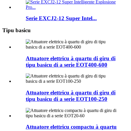
Serie EXCJ2-12 Super Intel...
Tipu basicu
Attuatore elettricu à quartu di giru di
tipu basicu di a serie EOT400-600
Attuatore elettricu à quartu di giru di
tipu basicu di a serie EOT100-250
Attuatore elettricu compactu à quartu