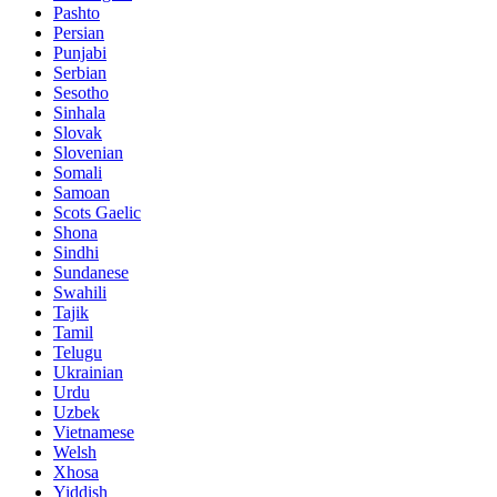
Pashto
Persian
Punjabi
Serbian
Sesotho
Sinhala
Slovak
Slovenian
Somali
Samoan
Scots Gaelic
Shona
Sindhi
Sundanese
Swahili
Tajik
Tamil
Telugu
Ukrainian
Urdu
Uzbek
Vietnamese
Welsh
Xhosa
Yiddish