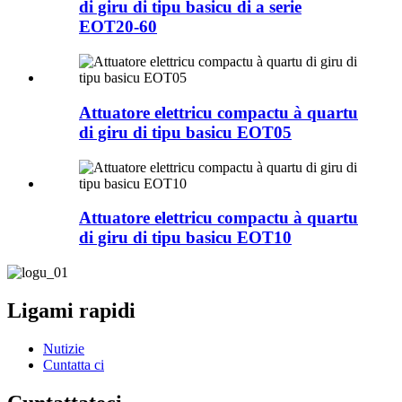
di giru di tipu basicu di a serie
EOT20-60
Attuatore elettricu compactu à quartu
di giru di tipu basicu EOT05
Attuatore elettricu compactu à quartu
di giru di tipu basicu EOT10
Ligami rapidi
Nutizie
Cuntatta ci