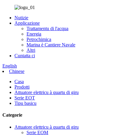
Nutizie
Applicazione
Trattamentu di l'acqua
Energia
Petrochimica
Marina è Cantiere Navale
Altri
Cuntatta ci
English
Chinese
Casa
Prodotti
Attuatore elettricu à quartu di giru
Serie EOT
Tipu basicu
Categorie
Attuatore elettricu à quartu di giru
Serie EOM