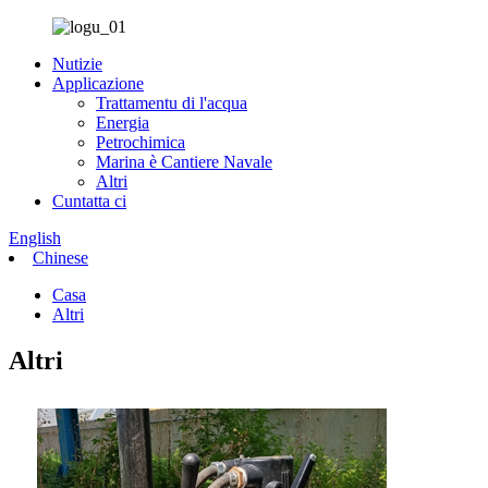
Nutizie
Applicazione
Trattamentu di l'acqua
Energia
Petrochimica
Marina è Cantiere Navale
Altri
Cuntatta ci
English
Chinese
Casa
Altri
Altri