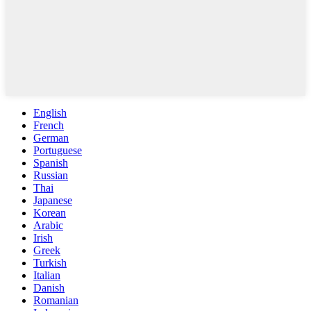
English
French
German
Portuguese
Spanish
Russian
Thai
Japanese
Korean
Arabic
Irish
Greek
Turkish
Italian
Danish
Romanian