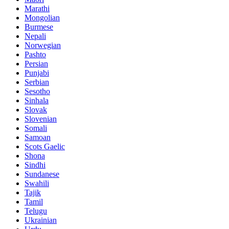
Marathi
Mongolian
Burmese
Nepali
Norwegian
Pashto
Persian
Punjabi
Serbian
Sesotho
Sinhala
Slovak
Slovenian
Somali
Samoan
Scots Gaelic
Shona
Sindhi
Sundanese
Swahili
Tajik
Tamil
Telugu
Ukrainian